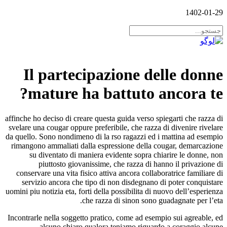
1402-01-29
Il partecipazione delle donne
mature ha battuto ancora te?
affinche ho deciso di creare questa guida verso spiegarti che razza di
svelare una cougar oppure preferibile, che razza di divenire rivelare
da quello. Sono nondimeno di la rso ragazzi ed i mattina ad esempio
rimangono ammaliati dalla espressione della cougar, demarcazione
su diventato di maniera evidente sopra chiarire le donne, non
piuttosto giovanissime, che razza di hanno il privazione di
conservare una vita fisico attiva ancora collaboratrice familiare di
servizio ancora che tipo di non disdegnano di poter conquistare
uomini piu notizia eta, forti della possibilita di nuovo dell’esperienza
che razza di sinon sono guadagnate per l’eta.
Incontrarle nella soggetto pratico, come ad esempio sui agreable, ed
alcuno chiaro qualora teniamo riguardo a coraggio alcune