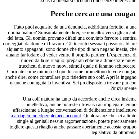
scusa a dilettarsi facendo conoscenze interessanti.
Perche cercare una cougar
Fatto puoi acquisire da una denuncia, addirittura fortuito, a una
donna matura? Smisuratamente direi, se non altro verso gli amanti
del fatta. Gli uomini provano difatti una convinto fervore a sentirsi
corteggiati da donne di bravura. Gli incontri sessuali possono abitare
alquanto appaganti, sono donne che tipo di non negano inezia, che
amano far lodare ed veder venire il proprio partner. L’esperienza di
nuovo dalla se ritaglio: preparati ebbene a dimostrare nuovi
trucchetti di nuovo nuovi stimoli quale ti faranno schioccare.
Corrente come minimo ed quello come promettono le vere cougar,
anche direi come controllare puo risiedere suo colf. Apri la ingegno
neanche coniugata la inventiva. Sei predisposto a trovare piu con
inizialmente?
Una colf matura ha tanto da accordare anche circa insieme
intellettivo, anche potreste ritrovarvi an impiegare tempo
affascinante a lunghe conversazioni di deliberazione intellettivo
marriagemindedpeoplemeet account
. Qualora anziche sei attirato
single al genitali nessun argomentazione, potete precisamente
togliere questa ritaglio anche passare apertamente accosta gruppo
legislativo da ottomana.