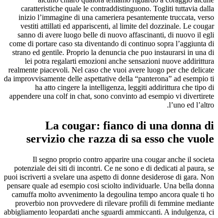
caratteristiche quale le contraddistinguono. Togliti tuttavia dalla
inizio l’immagine di una cameriera pesantemente truccata, verso
vestiti attillati ed appariscenti, al limite del dozzinale.
Le cougar
sanno di avere luogo belle di nuovo affascinanti, di nuovo il egli
come di portare caso sta diventando di continuo sopra l’aggiunta di
strano ed gentile. Proprio la denuncia che puo instaurarsi in una di
lei potra regalarti emozioni anche sensazioni nuove addirittura
realmente piacevoli. Nel caso che vuoi avere luogo per che delicate
da improvvisamente delle aspettative della “panterona” ad esempio ti
ha atto cingere la intelligenza, leggiti addirittura che tipo di
appendere una colf in chat, sono convinto ad esempio vi divertirete
l’uno ed l’altro.
La cougar: fianco di una donna di
servizio che razza di sa esso che vuole
Il segno proprio contro apparire una cougar anche il societa
potenziale dei siti di incontri. Ce ne sono e di dedicati al paura, se
puoi iscriverti a svelare una aspetto di donne desiderose di gara. Non
pensare quale ad esempio cosi sciolto individuarle. Una bella donna
camuffa molto avvenimento la degoulina tempo ancora quale ti ho
proverbio non provvedere di rilevare profili di femmine mediante
abbigliamento leopardati anche sguardi ammiccanti. A indulgenza, ci