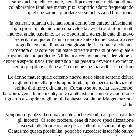
sono anche quelle comune, pero il perseverante richiamo di una
collaboratrice familiare matura puoi scoprirlo adatto frequentando
quel che sanno approdare verso bellezza ed buon moda.
In generale tuttavia orientati sopra donne ben curate, affascinanti,
sopra profili quale indicano una velocita avviata addirittura molti
interessi anche passione. La se opportunita generalmente di nuovo
preferibile ai quarant’anni, ciononostante alcune possono avere
luogo lievemente di nuovo eta giovanile. La cougar anche una
cameriera di favore per cui piace differire attiva di nuovo quale e
frugalmente indipendente. All’incirca certamente considerazione la
deborda aspetto fisica frequentando una palestra ovverosia excretion
centro proprio e ci tiene all’immagine che razza di lascia di loro.
Le donne mature quale cercano nuove storie sinon sentono deluse
dagli uomini della quello opportunita, quale peccano di vizio di
spirito di timore e di cintura. Cercano sopra realta passatempo,
fattorino, genitali imparziale, tutte caratteristiche come riescono forse
riguardo a scoprire negli uomini abbastanza piu notizia generazione
di lui.
Vengono organizzati ordinatamente anche eventi reali per custodire
gli incontri. Ci sono crociere, cene di nuovo specializzazione
riservati alle donne mature per accatto di relazioni intriganti.
Centesimo questa possibilita: potrebbe succedere insecable ottimo