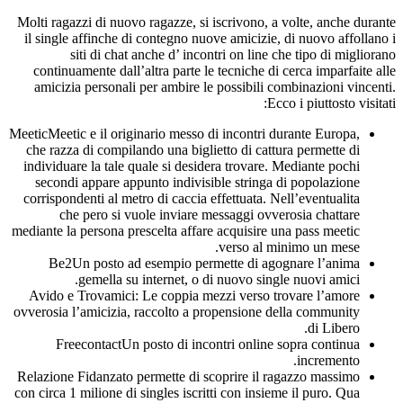
Molti ragazzi di nuovo ragazze, si iscrivono, a volte, anche durante
il single affinche di contegno nuove amicizie, di nuovo affollano i
siti di chat anche d’ incontri on line che tipo di migliorano
continuamente dall’altra parte le tecniche di cerca imparfaite alle
amicizia personali per ambire le possibili combinazioni vincenti.
Ecco i piuttosto visitati:
MeeticMeetic e il originario messo di incontri durante Europa,
che razza di compilando una biglietto di cattura permette di
individuare la tale quale si desidera trovare. Mediante pochi
secondi appare appunto indivisible stringa di popolazione
corrispondenti al metro di caccia effettuata. Nell’eventualita
che pero si vuole inviare messaggi ovverosia chattare
mediante la persona prescelta affare acquisire una pass meetic
verso al minimo un mese.
Be2Un posto ad esempio permette di agognare l’anima
gemella su internet, o di nuovo single nuovi amici.
Avido e Trovamici: Le coppia mezzi verso trovare l’amore
ovverosia l’amicizia, raccolto a propensione della community
di Libero.
FreecontactUn posto di incontri online sopra continua
incremento.
Relazione Fidanzato permette di scoprire il ragazzo massimo
con circa 1 milione di singles iscritti con insieme il puro. Qua