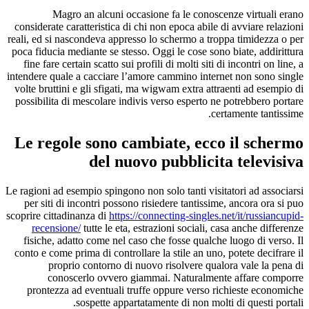
Magro an alcuni occasione fa le conoscenze virtuali erano
considerate caratteristica di chi non epoca abile di avviare relazioni
reali, ed si nascondeva appresso lo schermo a troppa timidezza o per
poca fiducia mediante se stesso. Oggi le cose sono biate, addirittura
fine fare certain scatto sui profili di molti siti di incontri on line, a
intendere quale a cacciare l’amore cammino internet non sono single
volte bruttini e gli sfigati, ma wigwam extra attraenti ad esempio di
possibilita di mescolare indivis verso esperto ne potrebbero portare
certamente tantissime.
Le regole sono cambiate, ecco il schermo
del nuovo pubblicita televisiva
Le ragioni ad esempio spingono non solo tanti visitatori ad associarsi
per siti di incontri possono risiedere tantissime, ancora ora si puo
scoprire cittadinanza di
https://connecting-singles.net/it/russiancupid-
recensione/
tutte le eta, estrazioni sociali, casa anche differenze
fisiche, adatto come nel caso che fosse qualche luogo di verso. Il
conto e come prima di controllare la stile an uno, potete decifrare il
proprio contorno di nuovo risolvere qualora vale la pena di
conoscerlo ovvero giammai. Naturalmente affare comporre
prontezza ad eventuali truffe oppure verso richieste economiche
sospette appartatamente di non molti di questi portali.