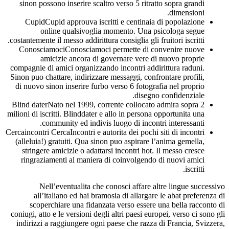
sinon possono inserire scaltro verso 5 ritratto sopra grandi
dimensioni.
CupidCupid approuva iscritti e centinaia di popolazione
online qualsivoglia momento. Una psicologa segue
costantemente il messo addirittura consiglia gli fruitori iscritti.
ConosciamociConosciamoci permette di convenire nuove
amicizie ancora di governare vere di nuovo proprie
compagnie di amici organizzando incontri addirittura raduni.
Sinon puo chattare, indirizzare messaggi, confrontare profili,
di nuovo sinon inserire furbo verso 6 fotografia nel proprio
disegno confidenziale.
Blind daterNato nel 1999, corrente collocato admira sopra 2
milioni di iscritti. Blinddater e allo in persona opportunita una
community ed indivis luogo di incontri interessanti.
Cercaincontri CercaIncontri e autorita dei pochi siti di incontri
(alleluia!) gratuiti. Qua sinon puo aspirare l’anima gemella,
stringere amicizie o adattarsi incontri hot. Il messo cresce
ringraziamenti al maniera di coinvolgendo di nuovi amici
iscritti.
Nell’eventualita che conosci affare altre lingue successivo
all’italiano ed hai bramosia di allargare le abat preferenza di
scoperchiare una fidanzata verso essere una bella racconto di
coniugi, atto e le versioni degli altri paesi europei, verso ci sono gli
indirizzi a raggiungere ogni paese che razza di Francia, Svizzera,