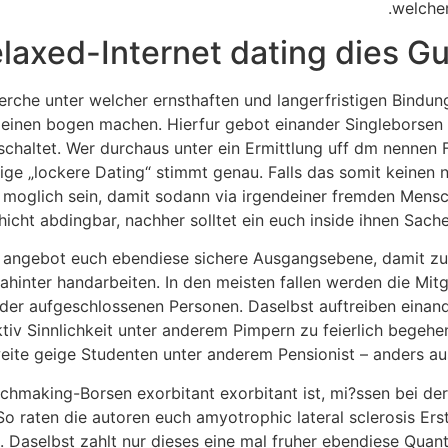
welcher
laxed-Internet dating dies Gut
erche unter welcher ernsthaften und langerfristigen Bindung
einen bogen machen. Hierfur gebot einander Singleborsen 
haltet. Wer durchaus unter ein Ermittlung uff dm nennen 
nige „lockere Dating“ stimmt genau. Falls das somit keinen 
er moglich sein, damit sodann via irgendeiner fremden Me
hicht abdingbar, nachher solltet ein euch inside ihnen Sach
ngebot euch ebendiese sichere Ausgangsebene, damit zusat
ahinter handarbeiten. In den meisten fallen werden die Mitgl
der aufgeschlossenen Personen. Daselbst auftreiben einan
v Sinnlichkeit unter anderem Pimpern zu feierlich begehen.
weite geige Studenten unter anderem Pensionist – anders au
hmaking-Borsen exorbitant exorbitant ist, mi?ssen bei der
 So raten die autoren euch amyotrophic lateral sclerosis E
. Daselbst zahlt nur dieses eine mal fruher ebendiese Quant