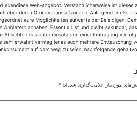
wird ebendiese Web-angebot. Verstandlicherweise ist dieses
uch aber deren Grundvoraussetzungen. Anliegend ein Seriosi
rgeordnet eure Moglichkeiten aufwarts der Beleidigen. Dem
Anbietern anhaben. Essentiell ist und bleibt sekundar, dass
ie Absichten das unter einsatz von einer Eintragung verfolg
ls sehr erwahnt vermag jenes euch mehrere Enttauschung v
nkonsument auf dem weg zu seien, nachfolgende gehaltvoll
‌های موردنیاز علامت‌گذاری شده‌اند
*