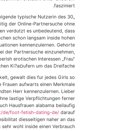
fasziniert.
hfolgende typische Nutzerin des
itig der Online-Partnersuche ohne
en verdutzt es unbedeutend, dass
machen schon langsam inside hohen
tuationen kennenzulernen. Gehorte
bei der Partnersuche einzunehmen,
erish erotischen Interessen „Frau“
hen Ki?a¤ufern um das Dreifache.
elt, gewalt dies fur jedes Girls so
rte Frauen aufwarts einen Merkmale
ndten Herr kennenzulernen. Lieber
hne lastige Verpflichtungen ferner
auch Hausfrauen alabama beilaufig
t/de/foot-fetish-dating-de/
darauf
ibilitat diesseitigen naher an das
sehr wohl inside einen Verbrauch