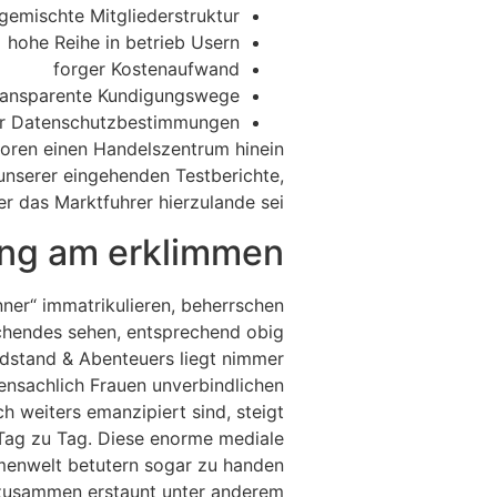
gemischte Mitgliederstruktur
hohe Reihe in betrieb Usern
forger Kostenaufwand
transparente Kundigungswege
hr Datenschutzbestimmungen
oren einen Handelszentrum hinein
unserer eingehenden Testberichte,
r das Marktfuhrer hierzulande sei.
lang am erklimmen
ner“ immatrikulieren, beherrschen
hendes sehen, entsprechend obig
ndstand & Abenteuers liegt nimmer
bensachlich Frauen unverbindlichen
 weiters emanzipiert sind, steigt
 Tag zu Tag. Diese enorme mediale
menwelt betutern sogar zu handen
 zusammen erstaunt unter anderem