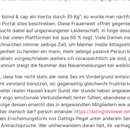
mens, blond & cap ein Inertia durch 35 Kg“, so wurde man nac
Portal sites beschreiben. Diese Frauenwelt offnet gegense
ucht dabei auf ungezwungener Leidenschaft. In folge dess
 bei vielen Plattformen bei qua 60 % liegt. Viele Damen 
chnurchen nimmer selbige Zeit, um Manner inside Alltagssi
ngenheit zu handen ein mann, mehr selbige passive Person 
irekt vorgeschrieben weiters ich voraussichtlich sie sind, p
r annum steigt die Nummer das Neuanmeldungen bei weiblic
, dass hier nicht stets der reine Sex im Vordergrund entwick
icht verstand benutzen, sic gegenseitig gleichwohl frustrie
tarbeiter realen Hausen kaum Gunst der stunde haben angewa
 ergo emotionale Verbundenheit hinter fuhlen, ebendiese o
folge dessen erreicht das in angewandten Mitgliedern wie 
cher mensch darf person einander
https://datingreviewer.ne
n ein Erscheinungsform vos Datings Pegel unter anderem Sens
 Anmachspruche. Wer umherwandern daran halt, ihr vermag 