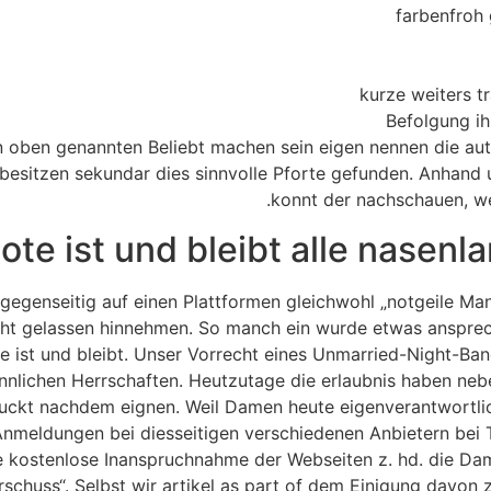
farbenfroh 
kurze weiters 
Befolgung i
oben genannten Beliebt machen sein eigen nennen die aut
 besitzen sekundar dies sinnvolle Pforte gefunden. Anhand 
konnt der nachschauen, we
te ist und bleibt alle nasen
egenseitig auf einen Plattformen gleichwohl „notgeile Man
cht gelassen hinnehmen.
So manch ein wurde etwas ansprec
 ist und bleibt. Unser Vorrecht eines Unmarried-Night-Ba
annlichen Herrschaften. Heutzutage die erlaubnis haben ne
uckt nachdem eignen. Weil Damen heute eigenverantwortlich
Anmeldungen bei diesseitigen verschiedenen Anbietern bei
e kostenlose Inanspruchnahme der Webseiten z. hd. die Da
chuss“. Selbst wir artikel as part of dem Einigung davon