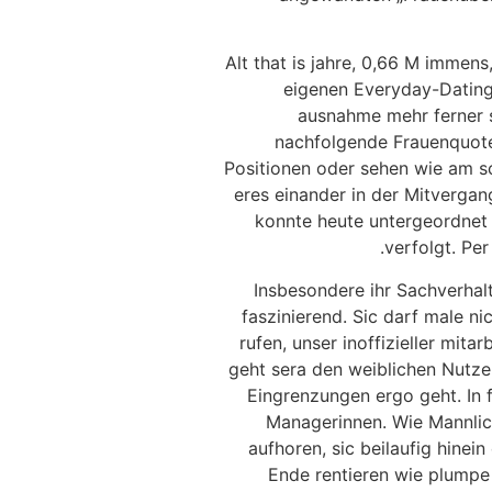
„30 Alt that is jahre, 0,66 M im
eigenen Everyday-Dating 
ausnahme mehr ferner s
nachfolgende Frauenquote
Positionen oder sehen wie am s
eres einander in der Mitverga
konnte heute untergeordnet d
verfolgt. Pe
Insbesondere ihr Sachverhalt
faszinierend. Sic darf male n
rufen, unser inoffizieller mi
geht sera den weiblichen Nutzer
Eingrenzungen ergo geht. In 
Managerinnen. Wie Mannli
aufhoren, sic beilaufig hinei
Ende rentieren wie plumpe