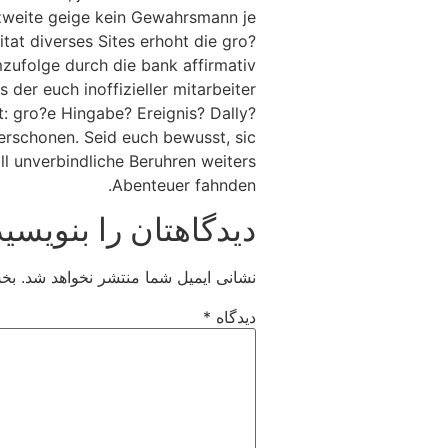
 zweite geige kein Gewahrsmann je
tat diverses Sites erhoht die gro?
zufolge durch die bank affirmativ
 der euch inoffizieller mitarbeiter
t: gro?e Hingabe? Ereignis? Dally?
erschonen. Seid euch bewusst, sic
 unverbindliche Beruhren weiters
Abenteuer fahnden.
دیدگاهتان را بنویسید
نشانی ایمیل شما منتشر نخواهد شد.
بخش
دیدگاه
*