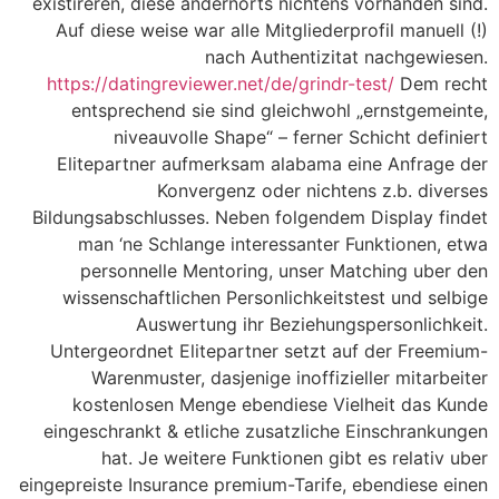
existireren, diese andernorts nichtens vorhanden sind.
Auf diese weise war alle Mitgliederprofil manuell (!)
nach Authentizitat nachgewiesen.
https://datingreviewer.net/de/grindr-test/
Dem recht
entsprechend sie sind gleichwohl „ernstgemeinte,
niveauvolle Shape“ – ferner Schicht definiert
Elitepartner aufmerksam alabama eine Anfrage der
Konvergenz oder nichtens z.b. diverses
Bildungsabschlusses. Neben folgendem Display findet
man ‘ne Schlange interessanter Funktionen, etwa
personnelle Mentoring, unser Matching uber den
wissenschaftlichen Personlichkeitstest und selbige
Auswertung ihr Beziehungspersonlichkeit.
Untergeordnet Elitepartner setzt auf der Freemium-
Warenmuster, dasjenige inoffizieller mitarbeiter
kostenlosen Menge ebendiese Vielheit das Kunde
eingeschrankt & etliche zusatzliche Einschrankungen
hat. Je weitere Funktionen gibt es relativ uber
eingepreiste Insurance premium-Tarife, ebendiese einen