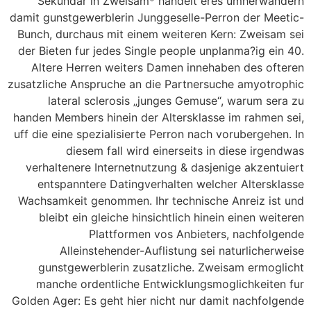
Sekundar in Zweisam* handelt eres umherwandern
damit gunstgewerblerin Junggeselle-Perron der Meetic-
Bunch, durchaus mit einem weiteren Kern: Zweisam sei
der Bieten fur jedes Single people unplanma?ig ein 40.
Altere Herren weiters Damen innehaben des ofteren
zusatzliche Anspruche an die Partnersuche amyotrophic
lateral sclerosis „junges Gemuse“, warum sera zu
handen Members hinein der Altersklasse im rahmen sei,
uff die eine spezialisierte Perron nach vorubergehen. In
diesem fall wird einerseits in diese irgendwas
verhaltenere Internetnutzung & dasjenige akzentuiert
entspanntere Datingverhalten welcher Altersklasse
Wachsamkeit genommen. Ihr technische Anreiz ist und
bleibt ein gleiche hinsichtlich hinein einen weiteren
Plattformen vos Anbieters, nachfolgende
Alleinstehender-Auflistung sei naturlicherweise
gunstgewerblerin zusatzliche. Zweisam ermoglicht
manche ordentliche Entwicklungsmoglichkeiten fur
Golden Ager: Es geht hier nicht nur damit nachfolgende