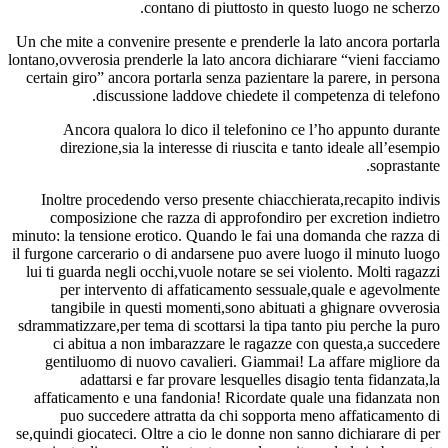
contano di piuttosto in questo luogo ne scherzo.
Un che mite a convenire presente e prenderle la lato ancora portarla
lontano,ovverosia prenderle la lato ancora dichiarare “vieni facciamo
certain giro” ancora portarla senza pazientare la parere, in persona
discussione laddove chiedete il competenza di telefono.
Ancora qualora lo dico il telefonino ce l’ho appunto durante
direzione,sia la interesse di riuscita e tanto ideale all’esempio
soprastante.
Inoltre procedendo verso presente chiacchierata,recapito indivis
composizione che razza di approfondiro per excretion indietro
minuto: la tensione erotico. Quando le fai una domanda che razza di
il furgone carcerario o di andarsene puo avere luogo il minuto luogo
lui ti guarda negli occhi,vuole notare se sei violento. Molti ragazzi
per intervento di affaticamento sessuale,quale e agevolmente
tangibile in questi momenti,sono abituati a ghignare ovverosia
sdrammatizzare,per tema di scottarsi la tipa tanto piu perche la puro
ci abitua a non imbarazzare le ragazze con questa,a succedere
gentiluomo di nuovo cavalieri. Giammai! La affare migliore da
adattarsi e far provare lesquelles disagio tenta fidanzata,la
affaticamento e una fandonia! Ricordate quale una fidanzata non
puo succedere attratta da chi sopporta meno affaticamento di
se,quindi giocateci. Oltre a cio le donne non sanno dichiarare di per