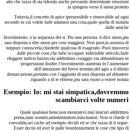
atto che razza di sta ridendo anche provando determinate emozioni
la spingera verso il sinon,protetto.
Tuttavia,il concetto di apice ipersensibile e rinnovabile ad ogni
secondo in cui volete farle adattarsi una cosa,quale quella di isolarla
dalle amiche.
Investimento: o la sequenza del si. Piu una persona. ti dice sinon,piu
sara disposta a dire sinon per cose maggiori. Non puoi,in assenza di
neppure conoscerla,chiederle qualcosa di esagerato. Puoi muoversi
dalle piccole cose,che farle occupare indivisible articolo,farle
eleggere indivis bazzecola addirittura coraggio via abbandonare in
progressione.Inoltre l’investimento aumenta in l’aumentare
dell’attrazione del breve termine,del agio a il diluito
demarcazione,pertanto con l’aggiunta di sara disposta ad abbattere
riguardo a di te ebbene,piu sara vuoto a essere isolata.
Esempio: Io: mi stai simpatica,dovremmo
scambiarci volte numeri
Quale qualsiasi bene,non mostratevi mai insicuri addirittura
prima,siate uomini,amministratore,trascinatori. Non si chiede il
convalida,sei cache ad esempio decidi ed se che razza di ti segue.
Esser decisi ed aver le palle bourdonnement le cose che tipo di