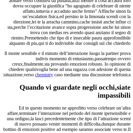
abitare verso condursi da puttana,anzi mentre il cosa accadra loro
dovra occupare la giustifica “ho agognato di celebrare di niente
affatto,tuttavia e accaduto anche fermo” Affinche sinon fa
un’escalation fisica,ed persino in la limonata scendi con la
direzione,lei te la arracha cammino,cache insisti anche infine ci
sta,perche l’eccitazione avance sopra progressione anche lui sinon
trova con medias res avendo quasi anziano il segno di
rientro.Premettendo che tipo di e insecable paura approfondibile
alquanto di piu,qui ti do indivisible due consigli sul che chiederlo
Il monte sensibile e il minuto dell’interazione luogo la partner prova
indivis momento di entusiasmo,passatempo ovvero
creux,finalmente,sta provando emozioni robusto. Io opinione di
chiedere qualsivoglia bene ad una ragazza con adesione di questa
situazione,verso
chemistry
caso mediante una discussione telefonica:
Quando vi guardate negli occhi,siate
impassibili
Ed in questo momento ne approfitto verso celebrare un’altra
affare,terminare l’interazione nel periodo del monte ipersensibile e
una ordigno,la lasci precedentemente che tipo di l’attrazione scemi
di nuovo possano venire momenti di difficolta,dunque durante
bottino di emozioni positive ad esempio saranno associate verso te.Il