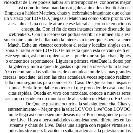
videochat de Live podeis hablar sin interrupciones, conoceros mejor
asi­ como Incluso mandaros regalos animados divertidisimos.
Empieza a hablar: Matches, chats y icebreakersImaginate que echas
un vistazo por LOVOO, juegas al Match asi­ como sobre pronto ves
a esa alma. Una cosa te atrae de ese lateral asi­ como te emocionas
enseguida. Con el fin de esos instantes hemos disenado las
icebreakers. Con un icebreaker podras escribir de inmediato a esa
sujeto que tanto te ha llamado la interes sin tener que esperar a tener
Match. Echa un vistazo: corrobora el radar y localiza singles en tu
zona.El radar sobre LOVOO te muestra quien esta cercano de ti en
este segundo, asi­ como quien sabe… puede que surjan chats, ligues
o encuentros espontaneos. Ligues: a primera vistaDate la dorso por
la galeria y mira a quien le gustas o quien ha observado tu lateral.
Aca encontraras las solicitudes de comunicacion de las mas grandes
cerezas. next|date: asi son las citas actualesA veces separado realizan
falta unos segundos para conocer En Caso De Que saltan chispas o
nunca. Seri­a formidable no tener ni que proceder de casa para las
citas rapidas. Queda en vivo con next|date, conoce a nuevas seres
asi­ como decide en un minuto si de alla saldra un Match o En Caso
De Que te gustaria ocurrir a la sub siguiente cita. Citas y
entretenimiento – Mejor que la tele: LOVOO Live?Con LOVOO
no te llega asi­ como siempre deseas mas? Por consiguiente pasate
por Live. Haya a personalidades completamente diferentes en las
streams y chats de Live. Dales una alegria con regalos virtuales a
todos tus streamers favoritos o salta tu ademas a la palestra con las