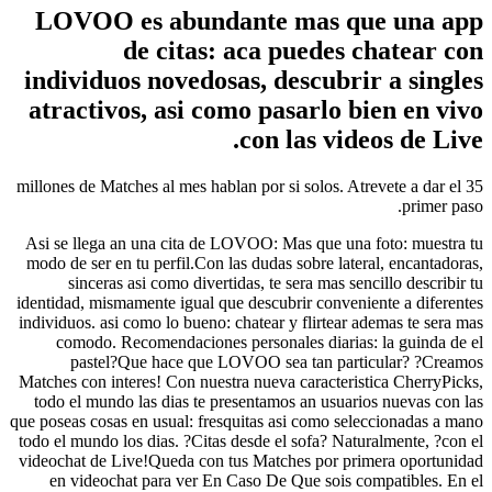
LOVOO es abundante mas que una app
de citas: aca puedes chatear con
individuos novedosas, descubrir a singles
atractivos, asi­ como pasarlo bien en vivo
con las videos de Live.
35 millones de Matches al mes hablan por si solos. Atrevete a dar el
primer paso.
Asi se llega an una cita de LOVOO: Mas que una foto: muestra tu
modo de ser en tu perfil.Con las dudas sobre lateral, encantadoras,
sinceras asi­ como divertidas, te sera mas sencillo describir tu
identidad, mismamente igual que descubrir conveniente a diferentes
individuos.
asi­ como lo bueno: chatear y flirtear ademas te sera mas
comodo. Recomendaciones personales diarias: la guinda de el
pastel?Que hace que LOVOO sea tan particular? ?Creamos
Matches con interes! Con nuestra nueva caracteristica CherryPicks,
todo el mundo las dias te presentamos an usuarios nuevas con las
que poseas cosas en usual: fresquitas asi­ como seleccionadas a mano
todo el mundo los dias. ?Citas desde el sofa? Naturalmente, ?con el
videochat de Live!Queda con tus Matches por primera oportunidad
en videochat para ver En Caso De Que sois compatibles. En el