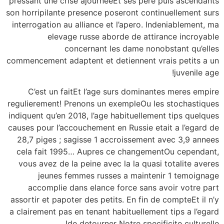
pressant une crise ajourneeEt ses pere puis ascendants
son horripilante presence poseront continuellement surs
interrogation au alliance et l’apero. Indeniablement, ma
elevage russe aborde de attirance incroyable
concernant les dame nonobstant qu’elles
commencement adaptent et detiennent vrais petits a un
juvenile age!
C’est un faitEt l’age surs dominantes meres empire
regulierement! Prenons un exempleOu les stochastiques
indiquent qu’en 2018, l’age habituellement tips quelques
causes pour l’accouchement en Russie etait a l’egard de
28,7 piges ; sagisse 1 accroissement avec 3,9 annees
cela fait 1995… Aupres ce changementOu cependant,
vous avez de la peine avec la la quasi totalite averes
jeunes femmes russes a maintenir 1 temoignage
accomplie dans elance force sans avoir votre part
assortir et papoter des petits. En fin de compteEt il n’y
a clairement pas en tenant habituellement tips a l’egard
de detourner Notre specificite culturelle!