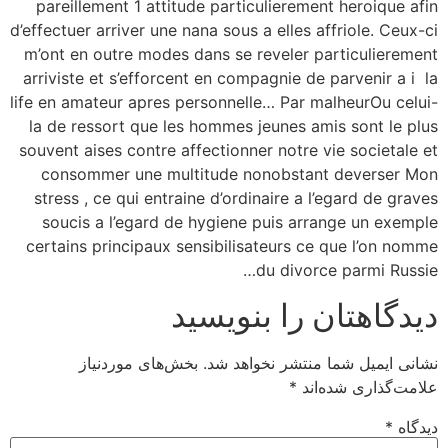
pareillement 1 attitude particulierement heroique afin
d’effectuer arriver une nana sous a elles affriole. Ceux-ci
m’ont en outre modes dans se reveler particulierement
arriviste et s’efforcent en compagnie de parvenir a i la
life en amateur apres personnelle… Par malheurOu celui-
la de ressort que les hommes jeunes amis sont le plus
souvent aises contre affectionner notre vie societale et
consommer une multitude nonobstant deverser Mon
stress , ce qui entraine d’ordinaire a l’egard de graves
soucis a l’egard de hygiene puis arrange un exemple
certains principaux sensibilisateurs ce que l’on nomme
du divorce parmi Russie…
دیدگاهتان را بنویسید
نشانی ایمیل شما منتشر نخواهد شد.
بخش‌های موردنیاز
علامت‌گذاری شده‌اند
*
دیدگاه
*