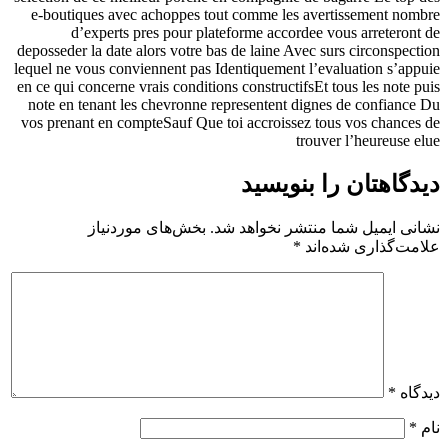
e-boutiques avec achoppes tout comme les avertissement nombre
d’experts pres pour plateforme accordee vous arreteront de
deposseder la date alors votre bas de laine Avec surs circonspection
lequel ne vous conviennent pas Identiquement l’evaluation s’appuie
en ce qui concerne vrais conditions constructifsEt tous les note puis
note en tenant les chevronne representent dignes de confiance Du
vos prenant en compteSauf Que toi accroissez tous vos chances de
trouver l’heureuse elue
دیدگاهتان را بنویسید
نشانی ایمیل شما منتشر نخواهد شد.
بخش‌های موردنیاز
علامت‌گذاری شده‌اند
*
دیدگاه
*
نام
*