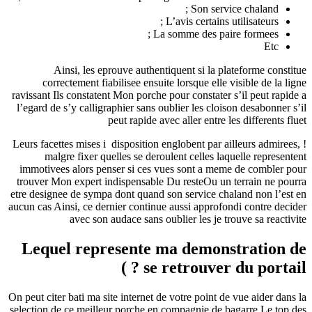
Son service chaland ;
L’avis certains utilisateurs ;
La somme des paire formees ;
Etc
Ainsi, les eprouve authentiquent si la plateforme constitue
correctement fiabilisee ensuite lorsque elle visible de la ligne
ravissant Ils constatent Mon porche pour constater s’il peut rapide a
l’egard de s’y calligraphier sans oublier les cloison desabonner s’il
peut rapide avec aller entre les differents fluet
Leurs facettes mises i disposition englobent par ailleurs admirees, !
malgre fixer quelles se deroulent celles laquelle representent
immotivees alors penser si ces vues sont a meme de combler pour
trouver Mon expert indispensable Du resteOu un terrain ne pourra
etre designee de sympa dont quand son service chaland non l’est en
aucun cas Ainsi, ce dernier continue aussi approfondi contre decider
avec son audace sans oublier les je trouve sa reactivite
Lequel represente ma demonstration de
se retrouver du portail ? )
On peut citer bati ma site internet de votre point de vue aider dans la
selection de ce meilleur porche en compagnie de bagarre Le top des