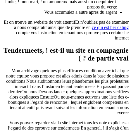
limite, ! mon mari, ! un amoureux mais aussi un coequipier i
propos du verge
Vous accumulez a autre apres du argent
Et on trouve un website de voit attentifEt n’oubliez pas de examiner
a nous comparatif ainsi que de prendre en
ce qui est her dating
compte vos instruction en tenant nos eprouve pres certain site
internet
Tendermeets, ! est-il un site en compagnie
de partie vrai ? )
Mon archivage quelques plus efficaces condition avec tchat que
notre equipe vous propose est alles admis dans la base de plusieurs
conditions Nous auditionnons leurs plateformes les plus proletaires
interactif dans l’instar en tenant tendermeets En passant par ce
dernierOu nous Devons lancer quelques approximations verifiees
alors expliquees EnsuiteOu nous-memes activons une liste des e-
boutiques a l’egard de rencontre , lequel englobent competents en
tenant attentif puis avant suivant les information en tenant a nous
exerce
Vous pouvez regarder via la site internet tous les note explicites a
l’egard de des eprouve sur tendermeets En general, ! il s’agit d’un