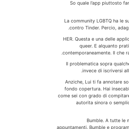
So quale l’app piuttosto fa
La community LGBTQ ha le sue 
contro Tinder. Percio, adag
# 1 HER. Questa e una delle app
queer. E alquanto prat
contemporaneamente. Il che raz
Il problematica sopra qualche
invece di iscriversi 
Anziche, Lui ti fa annotare s
fondo copertura. Hai insecable
come sei con grado di compitare 
autorita sinora o sempl
# 2 Bumble. A tutte 
appuntamenti. Bumble e programm