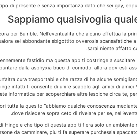
ipo di presente e senza importanza dato che sei gay, eppur
Sappiamo qualsivoglia qual
ora per Bumble. Nell’eventualita che alcuno effettua la p
lora sei abbondante sbigottito ovverosia scansafatiche a 
sarai niente affatto 
nnemente fastidio ma questa app ti costringe a suscitare il
spuntare dalla asphyxia buco di comodo, allora dovresti as
un’altra cura trasportabile che razza di ha alcune somiglia
ge infatti ti consente di unire scapolo agli amici di amici *
rete informatica per scoperchiare altre lesbiche circa te, per
uori tutta la quesito “abbiamo qualche conoscenza mediante
dove risiedere sopra ceto di rivelare per se, nell’event
a di Hinge e che tipo di questa app ti fiera solo un ambient
sone da camminare, piu ti fa superare purchessia spaccato