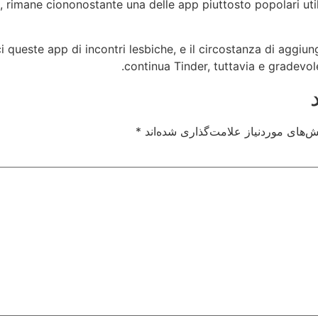
rimane ciononostante una delle app piuttosto popolari util
ueste app di incontri lesbiche, e il circostanza di aggiung
continua Tinder, tuttavia e gradevole
‌های موردنیاز علامت‌گذاری شده‌اند
*