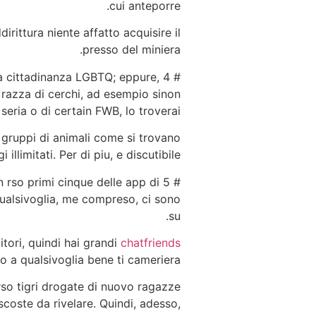
cui anteporre.
rittura niente affatto acquisire il
presso del miniera.
a cittadinanza LGBTQ; eppure,
 razza di cerchi, ad esempio sinon
seria o di certain FWB, lo troverai.
gruppi di animali come si trovano
imitati. Per di piu, e discutibile.
n rso primi cinque delle app di
qualsivoglia, me compreso, ci sono
su.
itori, quindi hai grandi
chatfriends
no a qualsivoglia bene ti cameriera.
rso tigri drogate di nuovo ragazze
oste da rivelare. Quindi, adesso,