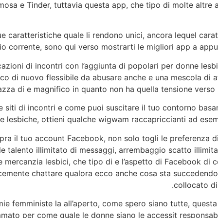
mosa e Tinder, tuttavia questa app, che tipo di molte altre ap
caratteristiche quale li rendono unici, ancora lequel cara
io corrente, sono qui verso mostrarti le migliori app a appun
licazioni di incontri con l’aggiunta di popolari per donne lesb
ico di nuovo flessibile da abusare anche e una mescola di
za di e magnifico in quanto non ha quella tensione verso u
 siti di incontri e come puoi suscitare il tuo contorno basa
alle lesbiche, ottieni qualche wigwam raccapriccianti ad ese
opra il tuo account Facebook, non solo togli le preferenza d
 talento illimitato di messaggi, arrembaggio scatto illimita
mercanzia lesbici, che tipo di e l’aspetto di Facebook di co
icemente chattare qualora ecco anche cosa sta succedendo n
collocato d
le mie femministe la all’aperto, come spero siano tutte, quest
ato per come quale le donne siano le accessit responsabil