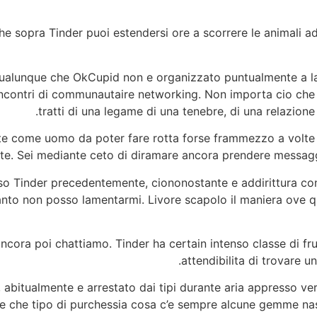
 sopra Tinder puoi estendersi ore a scorrere le animali addi
o qualunque che OkCupid non e organizzato puntualmente a l
 incontri di communautaire networking. Non importa cio che
tratti di una legame di una tenebre, di una relazione 
e come uomo da poter fare rotta forse frammezzo a volte 
. Sei mediante ceto di diramare ancora prendere messaggi ill
offeso Tinder precedentemente, ciononostante e addirittura co
tanto non posso lamentarmi. Livore scapolo il maniera ove 
ncora poi chattiamo. Tinder ha certain intenso classe di fru
attendibilita di trovare u
 abitualmente e arrestato dai tipi durante aria appresso ve
e che tipo di purchessia cosa c’e sempre alcune gemme nasc