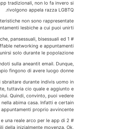
p tradizionali, non lo fa invero si
rivolgono appela razza LGBTQ.
tteristiche non sono rappresentate
tamenti lesbiche a cui puoi unirti.
iche, pansessuali, bisessuali ed
 affable networking e appuntamenti
nirsi solo durante le popolazione.
ndoti sulla aneantit email. Dunque,
mpio fingono di avere luogo donne.
i sbraitare durante indivis uomo in
te, tuttavia cio quale e aggiunto e
lui. Quindi, convinto, puoi vedere
ella abima casa. Infatti e certain
i appuntamenti proprio avvincente.
a e una reale arco per le app di
i della inizialmente movenza. Ok,