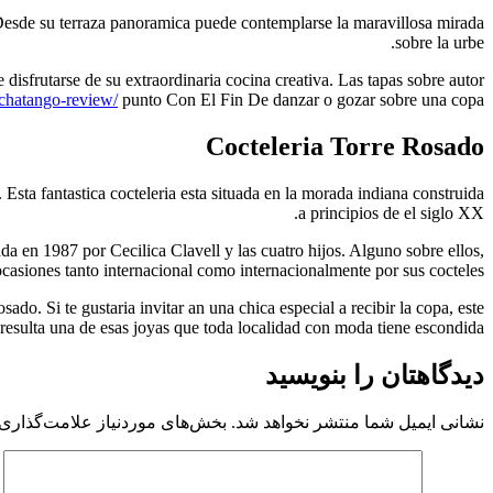
 Desde su terraza panoramica puede contemplarse la maravillosa mirada
sobre la urbe.
disfrutarse de su extraordinaria cocina creativa. Las tapas sobre autor
/chatango-review/
punto Con El Fin De danzar o gozar sobre una copa.
Cocteleria Torre Rosado
 Esta fantastica cocteleria esta situada en la morada indiana construida
a principios de el siglo XX.
da en 1987 por Cecilica Clavell y las cuatro hijos. Alguno sobre ellos,
casiones tanto internacional como internacionalmente por sus cocteles.
ado. Si te gustaria invitar an una chica especial a recibir la copa, este
a resulta una de esas joyas que toda localidad con moda tiene escondida.
دیدگاهتان را بنویسید
نشانی ایمیل شما منتشر نخواهد شد.
بخش‌های موردنیاز علامت‌گذاری 