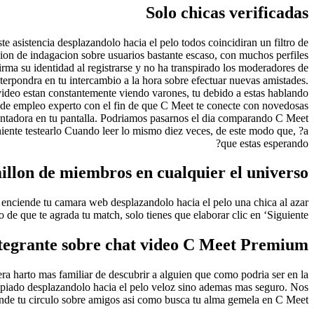
Solo chicas verificadas
e asistencia desplazandolo hacia el pelo todos coincidiran un filtro de
ion de indagacion sobre usuarios bastante escaso, con muchos perfiles
irma su identidad al registrarse y no ha transpirado los moderadores de
interpondra en tu intercambio a la hora sobre efectuar nuevas amistades.
 video estan constantemente viendo varones, tu debido a estas hablando
 de empleo experto con el fin de que C Meet te conecte con novedosas
antadora en tu pantalla. Podriamos pasarnos el dia comparando C Meet
niente testearlo Cuando leer lo mismo diez veces, de este modo que, ?a
que estas esperando?
illon de miembros en cualquier el universo
nciende tu camara web desplazandolo hacia el pelo una chica al azar
de que te agrada tu match, solo tienes que elaborar clic en ‘Siguiente’.
tegrante sobre chat video C Meet Premium
a harto mas familiar de descubrir a alguien que como podri­a ser en la
ropiado desplazandolo hacia el pelo veloz sino ademas mas seguro. Nos
de tu circulo sobre amigos asi­ como busca tu alma gemela en C Meet!