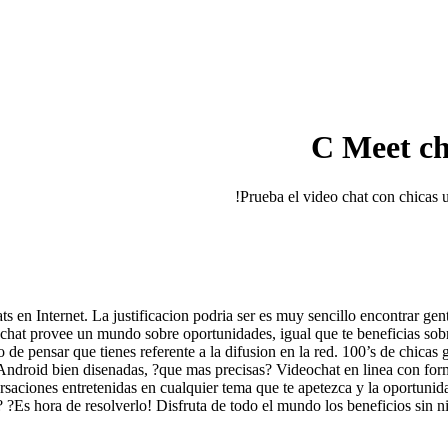
C Meet ch
s en Internet. La justificacion podri­a ser es muy sencillo encontrar ge
at provee un mundo sobre oportunidades, igual que te beneficias sobre 
 pensar que tienes referente a la difusion en la red. 100’s de chicas 
ndroid bien disenadas, ?que mas precisas? Videochat en linea con forma 
versaciones entretenidas en cualquier tema que te apetezca y la oportunida
 ?Es hora de resolverlo! Disfruta de todo el mundo los beneficios sin n