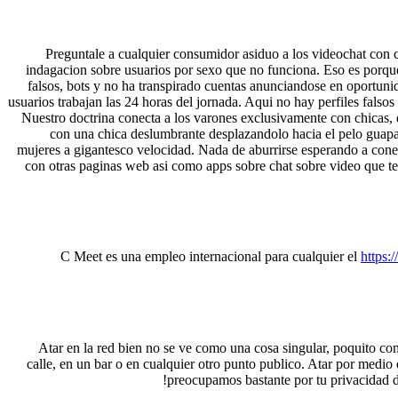
Preguntale a cualquier consumidor asiduo a los videochat con ch
indagacion sobre usuarios por sexo que no funciona. Eso es porque
falsos, bots y no ha transpirado cuentas anunciandose en oportunid
usuarios trabajan las 24 horas del jornada. Aqui no hay perfiles falsos
Nuestro doctrina conecta a los varones exclusivamente con chicas, 
con una chica deslumbrante desplazandolo hacia el pelo guapa
mujeres a gigantesco velocidad. Nada de aburrirse esperando a cone
con otras paginas web asi­ como apps sobre chat sobre video que te
C Meet es una empleo internacional para cualquier el
https:
Atar en la red bien no se ve como una cosa singular, poquito co
calle, en un bar o en cualquier otro punto publico. Atar por medi
preocupamos bastante por tu privacidad d