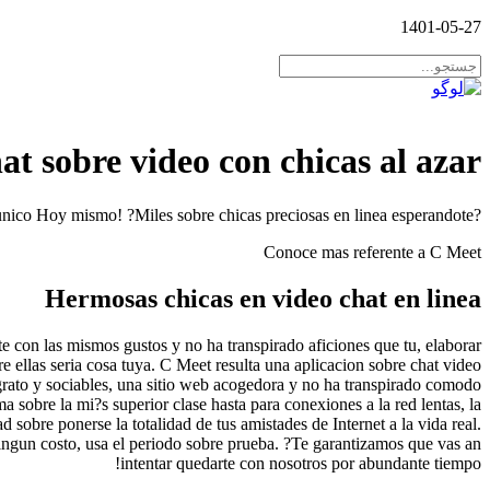
1401-05-27
at sobre video con chicas al azar
?Prueba el video chat con chicas unico Hoy mismo! ?Miles sobre chicas preciosas en linea esperandote!
Conoce mas referente a C Meet
Hermosas chicas en video chat en linea
nte con las mismos gustos y no ha transpirado aficiones que tu, elaborar
ellas seri­a cosa tuya. C Meet resulta una aplicacion sobre chat video
grato y sociables, una sitio web acogedora y no ha transpirado comodo
sobre la mi?s superior clase hasta para conexiones a la red lentas, la
d sobre ponerse la totalidad de tus amistades de Internet a la vida real.
ingun costo, usa el periodo sobre prueba. ?Te garantizamos que vas an
intentar quedarte con nosotros por abundante tiempo!