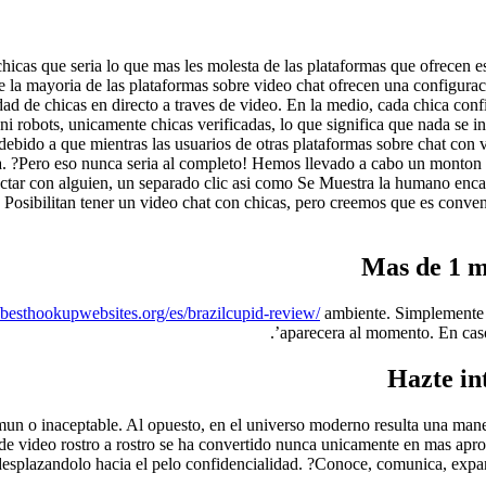
icas que seri­a lo que mas les molesta de las plataformas que ofrecen est
 la mayoria de las plataformas sobre video chat ofrecen una configurac
ad de chicas en directo a traves de video. En la medio, cada chica conf
 ni robots, unicamente chicas verificadas, lo que significa que nada se 
debido a que mientras las usuarios de otras plataformas sobre chat con
. ?Pero eso nunca seri­a al completo! Hemos llevado a cabo un monton
ctar con alguien, un separado clic asi­ como Se Muestra la humano enc
 Posibilitan tener un video chat con chicas, pero creemos que es conve
Mas de 1 m
//besthookupwebsites.org/es/brazilcupid-review/
ambiente. Simplemente e
aparecera al momento. En caso 
Hazte in
mun o inaceptable. Al opuesto, en el universo moderno resulta una maner
o de video rostro a rostro se ha convertido nunca unicamente en mas ap
esplazandolo hacia el pelo confidencialidad. ?Conoce, comunica, expan