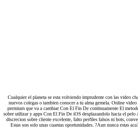
Cualquier el planeta se esta volviendo imprudente con las video chat
nuevos colegas o tambien conocer a tu alma gemela. Online video ch
premium que va a cambiar Con El Fin De continuamente El metodo de
sobre utilizar y apps Con El Fin De iOS desplazandolo hacia el pelo A
discrecion sobre cliente excelente, falto perfiles falsos ni bots, con
Estas son solo unas cuantas oportunidades. ?Aun nunca estas aca?