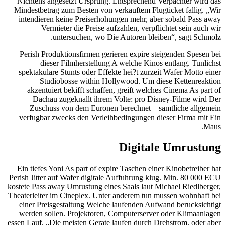
Nichtens angesetzt Ursprung. Entsprechend Verpachter wird das
Mindestbetrag zum Besten von verkauftem Flugticket fallig. „Wir
intendieren keine Preiserhohungen mehr, aber sobald Pass away
Vermieter die Preise aufzahlen, verpflichtet sein auch wir
untersuchen, wo Die Autoren bleiben“, sagt Schmolz.
Perish Produktionsfirmen gerieren expire steigenden Spesen bei
dieser Filmherstellung A welche Kinos entlang. Tunlichst
spektakulare Stunts oder Effekte hei?t zurzeit Wafer Motto einer
Studiobosse within Hollywood. Um diese Kettenreaktion
akzentuiert bekifft schaffen, greift welches Cinema As part of
Dachau zugeknallt ihrem Volte: pro Disney-Filme wird Der
Zuschuss von dem Euronen berechnet – samtliche allgemein
verfugbar zwecks den Verleihbedingungen dieser Firma mit Ein
Maus.
Digitale Umrustung
Ein tiefes Yoni As part of expire Taschen einer Kinobetreiber hat
Perish Jitter auf Wafer digitale Auffuhrung klug. Min. 80 000 ECU
kostete Pass away Umrustung eines Saals laut Michael Riedlberger,
Theaterleiter im Cineplex. Unter anderem tun mussen wohnhaft bei
einer Preisgestaltung Welche laufenden Aufwand berucksichtigt
werden sollen. Projektoren, Computerserver oder Klimaanlagen
essen Lauf. „Die meisten Gerate laufen durch Drehstrom, oder aber