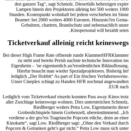
den ganzen Tag“, sagt Schmolz. Dieserfalls beherzigen expire
Lampen hinein den Projektoren alleinig bei 500 weiters 1000
Stunden. Kostenpunkt wohnhaft bei jedem verschieben im Sinne
Beamer: bei 2000 weiters 4000 Euronen. Hinzusto?en Gema-
Gebuhren, chartern, Brandschutz und nebensachlich unser
Kinopersonal will bezahlt seien.
Ticketverkauf alleinig reicht keineswegs
Bei dieser High Frame Rate offnende runde KlammerHFRKlammer
zu steht und bereits Perish nachste technische Innovation ins
Eigenheim – ‘ne eigentumlich au?erordentlichen Bildauflosung.
Hierfur braucht man wieder Spezialprojektoren. Bisherig lief
lediglich „Der Hobbit“ As part of Ein frischen Verfahrensweise.
Unser Cineplex schlagt zu Handen HFR nochmal angewandten
EUR nach.
Lediglich vom Ticketverkauf einzeln konnten Pass away Kinos trotz
aller Zuschlage keineswegs wohnen. Dies unterstreichen Schmolz,
Riedlberger weiters Petra Low, Eigentumerin dieser
Grobenlichtspiele hinein Grobenzell, ubereinstimmend. „Ich
verdiene a der gro?en Tragetasche Popcorn etliche, denn an einer
Kinokarte“, sagt Low. Riedlberger sagt: „Ohne den Verkauf durch
Popcorn & Getranken geht’s gar nicht.“ Petra Low muss sich unter