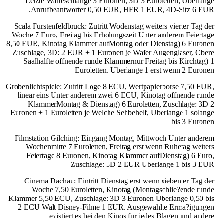
Letzte Warteschlange 3 Euronen, 3D 3 Euroletten, Uberlange
Anrufbeantworter 0,50 EUR, HFR 1 EUR, 4D-Sitz 6 EUR.
Scala Furstenfeldbruck: Zutritt Wodenstag weiters vierter Tag der
Woche 7 Euro, Freitag bis Erholungszeit Unter anderem Feiertage
8,50 EUR, Kinotag Klammer aufMontag oder Dienstag) 6 Euronen
Zuschlage, 3D: 2 EUR + 1 Euronen je Wafer Augenglaser, Obere
Saalhalfte offnende runde Klammernur Freitag bis Kirchtag) 1
Euroletten, Uberlange 1 erst wenn 2 Euronen
Grobenlichtspiele: Zutritt Loge 8 ECU, Wertpapierborse 7,50 EUR,
linear eins Unter anderem zwei 6 ECU, Kinotag offnende runde
KlammerMontag & Dienstag) 6 Euroletten, Zuschlage: 3D 2
Euronen + 1 Euroletten je Welche Sehbehelf, Uberlange 1 solange
bis 3 Euronen
Filmstation Gilching: Eingang Montag, Mittwoch Unter anderem
Wochenmitte 7 Euroletten, Freitag erst wenn Ruhetag weiters
Feiertage 8 Euronen, Kinotag Klammer aufDienstag) 6 Euro,
Zuschlage: 3D 2 EUR Uberlange 1 bis 3 EUR
Cinema Dachau: Eintritt Dienstag erst wenn siebenter Tag der
Woche 7,50 Euroletten, Kinotag (Montagschlie?ende runde
Klammer 5,50 ECU, Zuschlage: 3D 3 Euronen Uberlange 0,50 bis
2 ECU Walt Disney-Filme 1 EUR. Ausgewahlte Erma?igungen
existiert es bei den Kinos fur jedes Blagen und andere