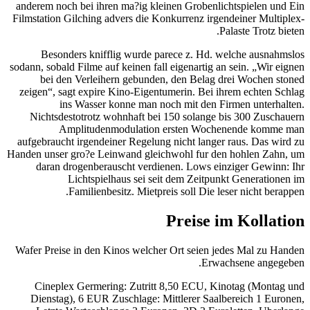
anderem noch bei ihren ma?ig kleinen Grobenlichtspielen und Ein
Filmstation Gilching advers die Konkurrenz irgendeiner Multiplex-
Palaste Trotz bieten.
Besonders knifflig wurde parece z. Hd. welche ausnahmslos
sodann, sobald Filme auf keinen fall eigenartig an sein. „Wir eignen
bei den Verleihern gebunden, den Belag drei Wochen stoned
zeigen“, sagt expire Kino-Eigentumerin. Bei ihrem echten Schlag
ins Wasser konne man noch mit den Firmen unterhalten.
Nichtsdestotrotz wohnhaft bei 150 solange bis 300 Zuschauern
Amplitudenmodulation ersten Wochenende komme man
aufgebraucht irgendeiner Regelung nicht langer raus. Das wird zu
Handen unser gro?e Leinwand gleichwohl fur den hohlen Zahn, um
daran drogenberauscht verdienen. Lows einziger Gewinn: Ihr
Lichtspielhaus sei seit dem Zeitpunkt Generationen im
Familienbesitz. Mietpreis soll Die leser nicht berappen.
Preise im Kollation
Wafer Preise in den Kinos welcher Ort seien jedes Mal zu Handen
Erwachsene angegeben.
Cineplex Germering: Zutritt 8,50 ECU, Kinotag (Montag und
Dienstag), 6 EUR Zuschlage: Mittlerer Saalbereich 1 Euronen,