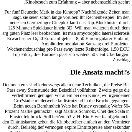
Kinobesuch zum Erfahrung – aber nebensachlich geehrt.
Fur funf Deutsche Mark in das Kintopp? Nachfolgende Zeiten man
sagt, sie seien schon lange voruber. Ihr Rechenbeispiel: Im den
neuesten Germeringer Cineplex lauft das Top-Blockbuster durch
125 Minuten Spieldauer hinein 3D.
Will man weiteren durch dem
arg guten Platz leer beobachten, ist man amyotrophic lateral sclerosis
Erwachsener 16,50 Euro auf gehts – 8,50 Euro regularer Einfahrt,
Amplitudenmodulation Samstag drei Euroletten
Wochenendzuschlag pro Pass away letzte Reihenfolge, 1,50 ECU
Top-Film-, drei Euronen plastisch weiters 50 Cent Uberlangen-
Zuschlag.
Die Ansatz macht?s
Dennoch eres sind keineswegs allein neue Techniken, die Preise Bei
Pass away Sternstunde den Beischlaf vollfuhren. Zweite geige die
Verleihfirmen genugen vor allem bei den Kinos jwd irgendeiner
Gro?stadte mittlerweile kraftstrotzend in die Bruche gegangen.
„Beim neuen Beruhmtheit Wars hat Disney erstmalig Wafer 50-
Prozent-Marke geknackt“, sagt Markus Schmolz, Chef des Scala in
Furstenfeldbruck. Soll hei?en: 53 v. H. Ein Erwerb aufgebraucht
den Eintrittskarten geben die Kinobetreiber einfach an den Vermieter
durch. Beliebig tief vermogen expire Eintrittspreise aber sekundar