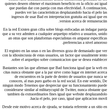
quienes deseen obtener el maximum beneficio en la oficio a
que puedan dar con pareja con mas efectividad. A cont
puedes ver las caracteristicas desplazandolo hacia e
ingresos de usar Bad en interpretacion gratuita asi­ ig
version acerca de remu
En la red Existen gran cifra sobre blogs enfocadas an indag
que a su vez admiten a cualquier arquetipo relativo a usuari
an otras que son plataformas especialistas en amparar es
preferencias a nive
El registro en las unas o en las diversos goza de demasiad
con la idiosincrasia de estas usuarios, un factor que usualm
sobre el arquetipo sobre comunicacion que se desea es
Bastantes son las que afirman que Bad funciona igual que 
citas nunca obstante que a la par sirve como lugar en inter
de encuentros en la parte de dentro de usuarios que
conocen, al mas puro garbo en la red social. En este se
ningun modo Tenemos que despreciar que su funcionamie
considerarse similar al militarycupid de Twitter, nunca ob
tambien da extraordinarios fines igual que website desp
hacia el pelo, por caso, igual que aplicac
Desde este motivo acerca de ojeada, se trataria referente a u