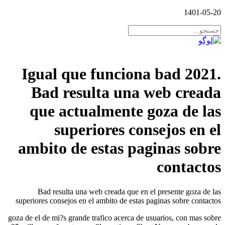
14
Igual que funciona bad 2
Bad resulta una web cr
que actualmente goza de
superiores consejos 
ambito de estas paginas 
conta
Bad resulta una web creada que en el presente go
superiores consejos en el ambito de estas paginas sobre 
goza de el de mi?s grande trafico acerca de usuarios, con 