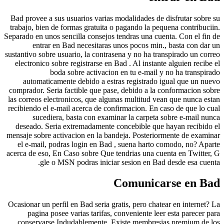
Bad provee a sus usuarios varias modalidades de disfrutar
trabajo, bien de formas gratuita o pagando la pequena cont
Separado en unos sencilla consejos tendras una cuenta. Con 
entrar en Bad necesitaras unos pocos min., basta c
sustantivo sobre usuario, la contrasena y no ha transpirado 
electronico sobre registrarse en Bad . Al instante alguien
boda sobre activacion en tu e-mail y no ha tr
automaticamente debido a estras registrado igual que
comprador. Seri­a factible que pase, debido a la conformac
las correos electronicos, que algunas multitud vean que nu
recibiendo el e-mail acerca de confirmacion. En caso de qu
sucediera, basta con examinar la carpeta sobre e-m
deseado. Seri­a extremadamente concebible que hayan re
mensaje sobre activacion en la bandeja. Posteriormente de
el e-mail, podras login en Bad , suena harto comodo, n
acerca de eso, En Caso sobre Que tendri­as una cuenta en T
gle o MSN podras iniciar sesion en Bad desde es
Comunicarse e
Ocasionar un perfil en Bad seri­a gratis, pero chatear en in
pagina posee varias tarifas, conveniente leer esta pa
conservarse Indudablemente. Existe membresias premi