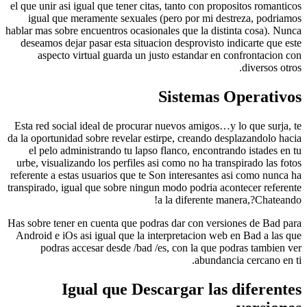
el que unir asi igual que tener citas, tanto con propositos 
igual que meramente sexuales (pero por mi destreza, 
hablar mas sobre encuentros ocasionales que la distinta cos
deseamos dejar pasar esta situacion desprovisto indicart
aspecto virtual guarda un justo estandar en confront
diver
Sistemas Oper
Esta red social ideal de procurar nuevos amigos…y lo que 
da la oportunidad sobre revelar estirpe, creando desplazand
el pelo administrando tu lapso flanco, encontrando ist
urbe, visualizando los perfiles asi­ como no ha transpirado
referente a estas usuarios que te Son interesantes asi­ com
transpirado, igual que sobre ningun modo podria acontecer 
a la diferente manera,?C
Has sobre tener en cuenta que podras dar con versiones de
Android e iOs asi igual que la interpretacion web en Bad 
podras accesar desde /bad /es, con la que podras ta
abundancia cerca
Igual que Descargar las dife