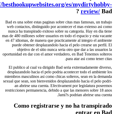
https://besthookupwebsites.org/es/mydirty
review
Bad es una sobre estas paginas sobre citas mas famosas, u
web contactos, distinguido por acontecer el mas extenso 
nunca ha transpirado exitoso sobre su categoria.
Hay en 
mas de 480 millones sobre usuarios en todo el espacio y est
en 47 idiomas, de manera que practicamente al integro el
puede obtener desplazandolo hacia el pelo crearse un p
objetivo de el sitio nunca seri­a otro que dar a las u
oportunidad en dar con el amor verdadero, en Bad Tenemos
para atar asi­ como te
El publico al cual va dirigido Bad seri­a extremadamente
desplazandolo hacia el pelo podri­a acontecer todo el amb
miembros masculinos asi­ como chicas solteros, sean en l
sexual que sean, son bienvenidos desplazandolo hacia el pe
an abrirse una cuenta. Efectivament por legislatura
restricciones permanencia, debido a que las menores sobr
Jami?s podri­an abrirse u
Como registrarse y no ha trans
entrar 