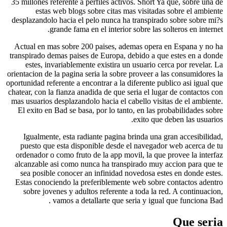
35 millones referente a perfiles activos. Short Ya que, so
estas web blogs sobre citas mas visitadas sobre el
desplazandolo hacia el pelo nunca ha transpirado sobre s
grande fama en el interior sobre las solteros en
Actual en mas sobre 200 paises, ademas opera en Espan
transpirado demas paises de Europa, debido a que estes e
estes, invariablemente existira un usuario cerca por r
orientacion de la pagina seri­a la sobre proveer a las consu
oportunidad referente a encontrar a la diferente publico asi­
chatear, con la fianza anadida de que seri­a el lugar de con
mas usuarios desplazandolo hacia el cabello visitas de el 
El exito en Bad se basa, por lo tanto, en las probabilid
exito que deben las
Igualmente, esta radiante pagina brinda una gran acces
puesto que esta disponible desde el navegador web ace
ordenador o como fruto de la app movil, la que provee la
alcanzable asi­ como nunca ha transpirado muy accion pa
sea posible conocer an infinidad novedosa estes en don
Estas conociendo la preferiblemente web sobre contacto
sobre jovenes y adultos referente a toda la red. A con
vamos a detallarte que seri­a y igual que func
Que 