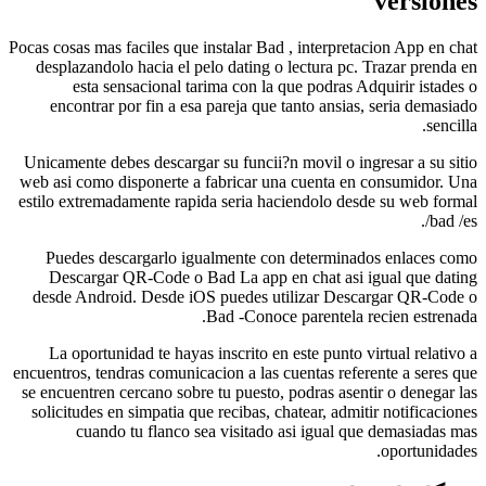
ver
Pocas cosas mas faciles que instalar Bad , interpretacion Ap
desplazandolo hacia el pelo dating o lectura pc. Trazar 
esta sensacional tarima con la que podras Adquirir
encontrar por fin a esa pareja que tanto ansias, seria
Unicamente debes descargar su funcii?n movil o ingresar a
web asi como disponerte a fabricar una cuenta en consum
estilo extremadamente rapida seria haciendolo desde su w
Puedes descargarlo igualmente con determinados enl
Descargar QR-Code o Bad La app en chat asi igual q
desde Android. Desde iOS puedes utilizar Descargar 
Bad -Conoce parentela recien e
La oportunidad te hayas inscrito en este punto virtual 
encuentros, tendras comunicacion a las cuentas referente a 
se encuentren cercano sobre tu puesto, podras asentir o de
solicitudes en simpatia que recibas, chatear, admitir noti
cuando tu flanco sea visitado asi igual que demas
oport