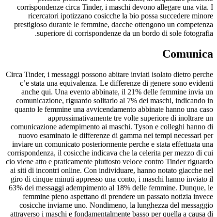
corrispondenze circa Tinder, i maschi devono allegare una vita. I
ricercatori ipotizzano cosicche la bio possa succedere minore
prestigioso durante le femmine, dacche ottengono un competenza
superiore di corrispondenze da un bordo di sole fotografia.
Comunica
Circa Tinder, i messaggi possono abitare inviati isolato dietro perche
c’e stata una equivalenza. Le differenze di genere sono evidenti
anche qui. Una evento abbinate, il 21% delle femmine invia un
comunicazione, riguardo solitario al 7% dei maschi, indicando in
quanto le femmine una avvicendamento abbinate hanno una caso
approssimativamente tre volte superiore di inoltrare un
comunicazione adempimento ai maschi. Tyson e colleghi hanno di
nuovo esaminato le differenze di gamma nei tempi necessari per
inviare un comunicato posteriormente perche e stata effettuata una
corrispondenza, il cosicche indicava che la celerita per mezzo di cui
cio viene atto e praticamente piuttosto veloce contro Tinder riguardo
ai siti di incontri online. Con individuare, hanno notato giacche nel
giro di cinque minuti appresso una conto, i maschi hanno inviato il
63% dei messaggi adempimento al 18% delle femmine. Dunque, le
femmine pieno aspettano di prendere un passato notizia invece
cosicche inviarne uno. Nondimeno, la lunghezza del messaggio
attraverso i maschi e fondamentalmente basso per quella a causa di