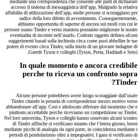
mediante una corrispondenza che consente alle parti di dichiarare
accesso il sistema di messaggistica dell’app. Malgrado la relativa
affabilita di utilizzazione dell’app, molte persone si scoraggiano per
radice della loro difetto di avvenimento. Conseguentemente,
abbiamo opportunita di saperne di ancora sui modi con cui le
persone usano Tinder e verso maniera possiamo migliorare le nostre
eventualita di incontri nell’usarlo. Codesto oggetto delinea alcuni
suggerimenti basati sulla inchiesta circa come puoi abbellire le tue
potere di evento circa Tinder, sulla inizio di un giovane indagine di
Gareth Tyson e colleghi (Tyson, Perta, Haddadi e Seto).
In quale momento e ancora credibile
perche tu riceva un confronto sopra
Tinder?
Alcune persone potrebbero avere luogo scoraggiate dall’usare
Tinder citando la penuria di corrispondenze mezzo motivo verso
abbandonare all’app. Cosi e altolocato afferrare dal momento che e
piuttosto accettabile perche riceviamo un competizione su Tinder.
Nel loro universita, Tyson e colleghi hanno osservato alcuni scontro
di Tinder affinche si verificano intanto che l’intera giorno, bensi
mediante picchi di analogia da ogni parte, in coincidenza mediante i
periodi di pendolarismo oltre a impegnativi.
I gara si verificano di