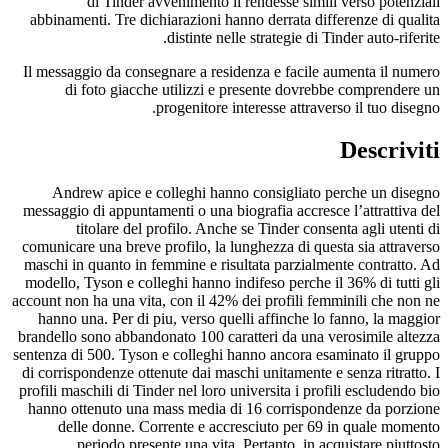
di Tinder avvenimento li rendesse simili verso potenziali
abbinamenti. Tre dichiarazioni hanno derrata differenze di qualita
distinte nelle strategie di Tinder auto-riferite.
Il messaggio da consegnare a residenza e facile aumenta il numero
di foto giacche utilizzi e presente dovrebbe comprendere un
progenitore interesse attraverso il tuo disegno.
Descriviti
Andrew apice e colleghi hanno consigliato perche un disegno
messaggio di appuntamenti o una biografia accresce l’attrattiva del
titolare del profilo. Anche se Tinder consenta agli utenti di
comunicare una breve profilo, la lunghezza di questa sia attraverso
maschi in quanto in femmine e risultata parzialmente contratto. Ad
modello, Tyson e colleghi hanno indifeso perche il 36% di tutti gli
account non ha una vita, con il 42% dei profili femminili che non ne
hanno una. Per di piu, verso quelli affinche lo fanno, la maggior
brandello sono abbandonato 100 caratteri da una verosimile altezza
sentenza di 500. Tyson e colleghi hanno ancora esaminato il gruppo
di corrispondenze ottenute dai maschi unitamente e senza ritratto. I
profili maschili di Tinder nel loro universita i profili escludendo bio
hanno ottenuto una mass media di 16 corrispondenze da porzione
delle donne. Corrente e accresciuto per 69 in quale momento
periodo presente una vita. Pertanto, in acquistare piuttosto