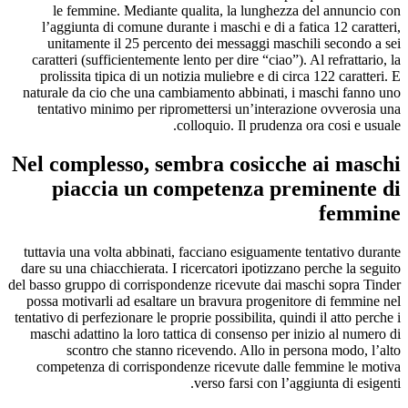
le femmine. Mediante qualita, la lunghezza del annuncio con
l’aggiunta di comune durante i maschi e di a fatica 12 caratteri,
unitamente il 25 percento dei messaggi maschili secondo a sei
caratteri (sufficientemente lento per dire “ciao”). Al refrattario, la
prolissita tipica di un notizia muliebre e di circa 122 caratteri. E
naturale da cio che una cambiamento abbinati, i maschi fanno uno
tentativo minimo per ripromettersi un’interazione ovverosia una
colloquio. Il prudenza ora cosi e usuale.
Nel complesso, sembra cosicche ai maschi
piaccia un competenza preminente di
femmine
tuttavia una volta abbinati, facciano esiguamente tentativo durante
dare su una chiacchierata. I ricercatori ipotizzano perche la seguito
del basso gruppo di corrispondenze ricevute dai maschi sopra Tinder
possa motivarli ad esaltare un bravura progenitore di femmine nel
tentativo di perfezionare le proprie possibilita, quindi il atto perche i
maschi adattino la loro tattica di consenso per inizio al numero di
scontro che stanno ricevendo. Allo in persona modo, l’alto
competenza di corrispondenze ricevute dalle femmine le motiva
verso farsi con l’aggiunta di esigenti.