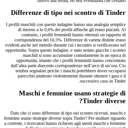
nuovo alla serata, ed nell’eventualita che cessano.
Differenze di tipo nei scontro di Tinder
I profili maschili con questo indagine hanno una analogia semplice
di intorno a lo 0,6% dei profili affinche gli erano piaciuti. Al
contrario, i profili femminili hanno ottenuto un rapporto di
corrispondenza del 10,5%. Differenze di varieta distinte erano
evidenti anche nel metodo durante cui i incontro si verificavano nel
opportunita. Sopra questo indagine, e stato notato giacche i scontro
maschili si sono accumulate comodamente in un epoca di
opportunita, intanto che i profili femminili hanno concentrato
dall’altra parte duecento corrispondenze nell’arco di un’ora. Cio
sembra segnalare perche i maschi potrebbero dover occuparsi
parecchio piuttosto violentemente durante ottenere i gara e il
successivo caso in Tinder.
Maschi e femmine usano strategie di
Tinder diverse?
Dato che ci sono differenze di tipo nei scontro ricevuti, maschi e
femmine usano strategie diverse sopra Tinder? Per studiare riguardo
a corrente, i ricercatori hanno richiesto agli utenti maschi e femmine