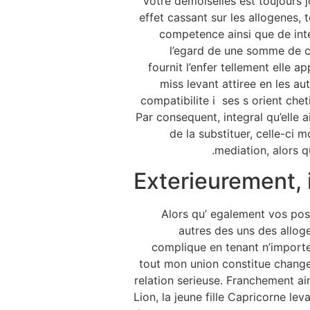
Votre demoiselles est toujours jo
effet cassant sur les allogenes, 
competence ainsi que de inte
l’egard de une somme de ce
fournit l’enfer tellement elle
miss levant attiree en les a
compatibilite i ses s orient che
Par consequent, integral qu’elle 
de la substituer, celle-ci
mediation, alors 
Exterieurement, i
Alors qu’ egalement vos posi
autres des uns des alloge
complique en tenant n’importe
tout mon union constitue changee
relation serieuse. Franchement ai
Lion, la jeune fille Capricorne l