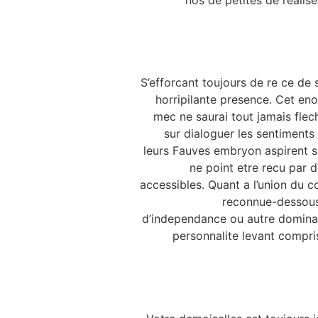
nos de petites de realise
S’efforcant toujours de re ce de
horripilante presence. Cet en
mec ne saurai tout jamais flec
sur dialoguer les sentiments 
leurs Fauves embryon aspirent 
ne point etre recu par 
accessibles.
Quant a l’union du c
reconnue-dessous
d’independance ou autre dominat
personnalite levant compris