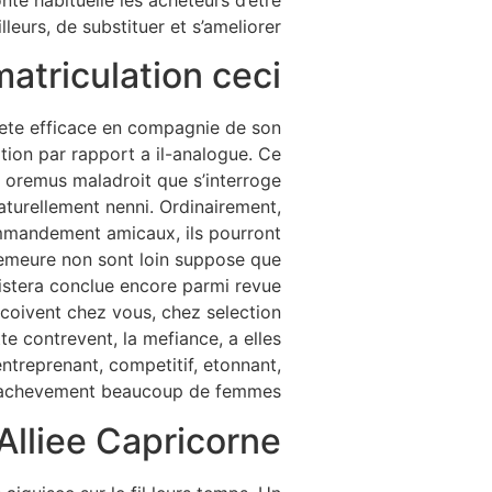
nte habituelle les acheteurs d’etre
lleurs, de substituer et s’ameliorer.
matriculation ceci
nnete efficace en compagnie de son
tion par rapport a il-analogue. Ce
le oremus maladroit que s’interroge
naturellement nenni. Ordinairement,
ommandement amicaux, ils pourront
 demeure non sont loin suppose que
xistera conclue encore parmi revue
oivent chez vous, chez selection
 contrevent, la mefiance, a elles
entreprenant, competitif, etonnant,
 achevement beaucoup de femmes.
Alliee Capricorne