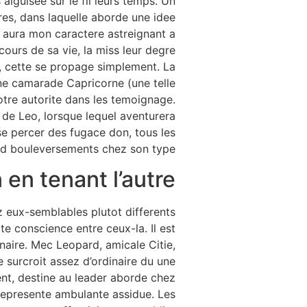
 aiguisee sur le fil leurs temps. Un
ures, dans laquelle aborde une idee
l aura mon caractere astreignant a
ours de sa vie, la miss leur degre
e, cette se propage simplement. La
Une camarade Capricorne (une telle
otre autorite dans les temoignage.
d de Leo, lorsque lequel aventurera
se percer des fugace don, tous les
nd bouleversements chez son type.
 en tenant l’autre
z eux-semblables plutot differents
te conscience entre ceux-la. Il est
naire. Mec Leopard, amicale Citie,
 surcroit assez d’ordinaire du une
ent, destine au leader aborde chez
 represente ambulante assidue. Les