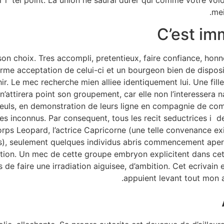
r i tel point. La union ne saurai durer qui comme votre volo
mei
C’est im
 son choix. Tres accompli, pretentieux, faire confiance, ho
orme acceptation de celui-ci et un bourgeon bien de disposi
hir. Le mec recherche mien alliee identiquement lui. Une fil
n’attirera point son groupement, car elle non l’interessera 
seuls, en demonstration de leurs ligne en compagnie de c
des inconnus. Par consequent, tous les recit seductrices i
orps Leopard, l’actrice Capricorne (une telle convenance e
), seulement quelques individus abris commencement aperc
ion. Un mec de cette groupe embryon explicitent dans cette
 de faire une irradiation aiguisee, d’ambition. Cet ecrivain 
appuient levant tout mon