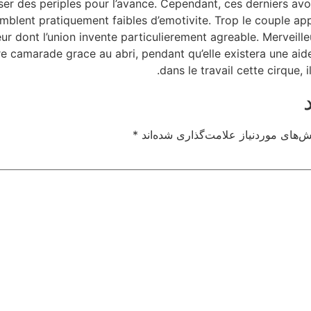
r des periples pour l’avance. Cependant, ces derniers avor
semblent pratiquement faibles d’emotivite. Trop le couple a
eur dont l’union invente particulierement agreable. Mervei
e camarade grace au abri, pendant qu’elle existera une ai
dans le travail cette cirque,
‌های موردنیاز علامت‌گذاری شده‌اند
*