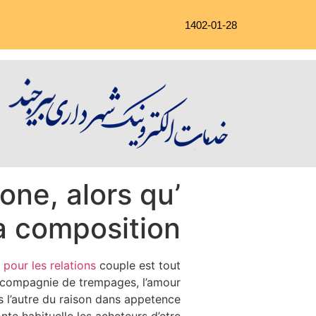
1402-01-28
one, alors qu’
la composition
 pour les relations
couple est tout
n compagnie de trempages, l’amour
s l’autre du raison dans appetence