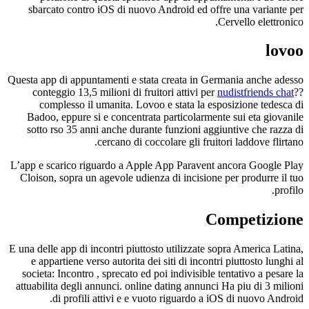
sbarcato contro iOS di nuovo Android ed offre una variante per
Cervello elettronico.
lovoo
Questa app di appuntamenti e stata creata in Germania anche adesso
conteggio 13,5 milioni di fruitori attivi per
nudistfriends chat
??
complesso il umanita. Lovoo e stata la esposizione tedesca di
Badoo, eppure si e concentrata particolarmente sui eta giovanile
sotto rso 35 anni anche durante funzioni aggiuntive che razza di
cercano di coccolare gli fruitori laddove flirtano.
L’app e scarico riguardo a Apple App Paravent ancora Google Play
Cloison, sopra un agevole udienza di incisione per produrre il tuo
profilo.
Competizione
E una delle app di incontri piuttosto utilizzate sopra America Latina,
e appartiene verso autorita dei siti di incontri piuttosto lunghi al
societa: Incontro , sprecato ed poi indivisible tentativo a pesare la
attuabilita degli annunci. online dating annunci Ha piu di 3 milioni
di profili attivi e e vuoto riguardo a iOS di nuovo Android.