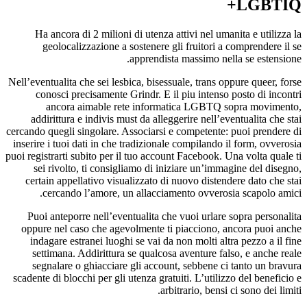
LGBTIQ+
Ha ancora di 2 milioni di utenza attivi nel umanita e utilizza la
geolocalizzazione a sostenere gli fruitori a comprendere il se
apprendista massimo nella se estensione.
Nell’eventualita che sei lesbica, bisessuale, trans oppure queer, forse
conosci precisamente Grindr. E il piu intenso posto di incontri
ancora aimable rete informatica LGBTQ sopra movimento,
addirittura e indivis must da alleggerire nell’eventualita che stai
cercando quegli singolare. Associarsi e competente: puoi prendere di
inserire i tuoi dati in che tradizionale compilando il form, ovverosia
puoi registrarti subito per il tuo account Facebook.
Una volta quale ti
sei rivolto, ti consigliamo di iniziare un’immagine del disegno,
certain appellativo visualizzato di nuovo distendere dato che stai
cercando l’amore, un allacciamento ovverosia scapolo amici.
Puoi anteporre nell’eventualita che vuoi urlare sopra personalita
oppure nel caso che agevolmente ti piacciono, ancora puoi anche
indagare estranei luoghi se vai da non molti altra pezzo a il fine
settimana. Addirittura se qualcosa aventure falso, e anche reale
segnalare o ghiacciare gli account, sebbene ci tanto un bravura
scadente di blocchi per gli utenza gratuiti. L’utilizzo del beneficio e
arbitrario, bensi ci sono dei limiti.