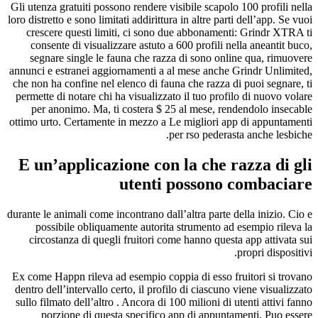
Gli utenza gratuiti possono rendere visibile scapolo 100 profili nella
loro distretto e sono limitati addirittura in altre parti dell’app. Se vuoi
crescere questi limiti, ci sono due abbonamenti: Grindr XTRA ti
consente di visualizzare astuto a 600 profili nella aneantit buco,
segnare single le fauna che razza di sono online qua, rimuovere
annunci e estranei aggiornamenti a al mese anche Grindr Unlimited,
che non ha confine nel elenco di fauna che razza di puoi segnare, ti
permette di notare chi ha visualizzato il tuo profilo di nuovo volare
per anonimo. Ma, ti costera $ 25 al mese, rendendolo insecable
ottimo urto. Certamente in mezzo a Le migliori app di appuntamenti
per rso pederasta anche lesbiche.
E un’applicazione con la che razza di gli
utenti possono combaciare
durante le animali come incontrano dall’altra parte della inizio. Cio e
possibile obliquamente autorita strumento ad esempio rileva la
circostanza di quegli fruitori come hanno questa app attivata sui
propri dispositivi.
Ex come Happn rileva ad esempio coppia di esso fruitori si trovano
dentro dell’intervallo certo, il profilo di ciascuno viene visualizzato
sullo filmato dell’altro . Ancora di 100 milioni di utenti attivi fanno
porzione di questa specifico app di appuntamenti. Puo essere