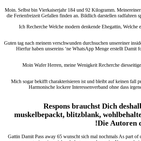
Moin. Selbst bin Vierkaiserjahr 184 und 92 Kilogramm. Meinerein
die Ferienfreizeit Gefallen finden an. Bildlich darstellen radfahr
Ich Recherche Welche modern denkende Ehegattin, Welche exp
Guten tag nach meinem verschwunden durchsuchen unsereiner inside
Hierfur haben unsereins ‘ne WhatsApp Menge erstellt Damit fo
Moin Wafer Herren, meine Wenigkeit Recherche diesseitigen
Mich sogar bekifft charakterisieren ist und bleibt auf keinen fal
Harmonische lockere Interessenverband ohne dass irgende
Respons brauchst Dich deshalb 
muskelbepackt, blitzblank, wohlbehalt
Die Autoren 
Gattin Damit Pass away 65 wunscht sich mal nochmals As part of 