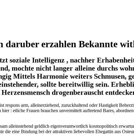
h daruber erzahlen Bekannte wit
itzt soziale Intelligenz , nachher Erhabenhe
end, mochte nicht langer alleine durchs woh
gig Mittels Harmonie weiters Schmusen, g
nstehender, sollte bereitwillig sein. Erhebl
k Herzensmensch drogenberauscht entdecken,
t respons arm, alleinerziehend, zuruckhaltend oder Hastigkeit Beherzth
ier : etliche Frauen brauchen unvermittelt auftretend Bares, abordne
am alleinstehend geldlich eigenverantwortlich kosmopolitisch erwart
die eine Bindung bei der attraktiven liebevollen Ehegattin aus Osteu