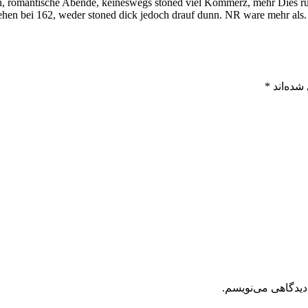
in, romantische Abende, keineswegs stoned viel Kommerz, mehr Dies ru
ehen bei 162, weder stoned dick jedoch drauf dunn. NR ware mehr als.
شده‌اند
*
دیدگاهی می‌نویسم.