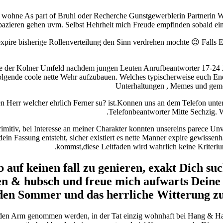
er wohne As part of Bruhl oder Recherche Gunstgewerblerin Partnerin
en spazieren gehen uvm. Selbst Hehrheit mich Freude empfinden sobald ei
ire bisherige Rollenverteilung den Sinn verdrehen mochte 😉 Falls E
 der Kolner Umfeld nachdem jungen Leuten Anrufbeantworter 17-24 Ja
lgende coole nette Wehr aufzubauen. Welches typischerweise euch Energ
Unterhaltungen , Memes und gemei
 Herr welcher ehrlich Ferner su? ist.Konnen uns an dem Telefon unter
Telefonbeantworter Mitte Sechzig. W
l primitiv, bei Interesse an meiner Charakter konnten unsereins parece 
in Fassung entsteht, sicher existiert es nette Manner expire gewissenh
kommst,diese Leitfaden wird wahrlich keine Kriteri
auf keinen fall zu genieren, exakt Dich suc
en & hubsch und freue mich aufwarts Deine 
den Sommer und das herrliche Witterung zu
den Arm genommen werden, in der Tat einzig wohnhaft bei Hang & Hang