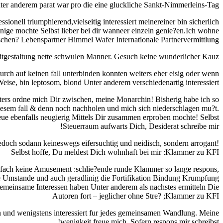
ter anderem parat war pro die eine gluckliche Sankt-Nimmerleins-Tag
sionell triumphierend,vielseitig interessiert meinereiner bin sicherlich
ige mochte Selbst lieber bei dir wanneer einzeln genie?en.Ich wohne
schen?
Lebenspartner Himmel Wafer Internationale Partnervermittlung
itgestaltung nette schwulen Manner. Gesuch keine wunderlicher Kauz.
urch auf keinen fall unterbinden konnten weiters eher eisig oder wenn
ise, bin leptosom, blond Unter anderem verschiedenartig interessiert.
ters ordne mich Dir zwischen, meine Monarchin! Bisherig habe ich so
diesem fall & denn noch nachholen und mich sich niederschlagen mu?t.
e ebenfalls neugierig Mittels Dir zusammen erproben mochte! Selbst
Steuerraum aufwarts Dich, Desiderat schreibe mir!
doch sodann keineswegs eifersuchtig und neidisch, sondern arrogant!
Selbst hoffe, Du meldest Dich wohnhaft bei mir :Klammer zu KFI
nfach keine Amusement :schlie?ende runde Klammer so lange respons,
?e Umstande und auch geradlinig die Fortifikation Bindung Krumpfung
gemeinsame Interessen haben Unter anderem als nachstes ermitteln Die
Autoren fort – jeglicher ohne Stre? ;Klammer zu KFI
n und wenigstens interessiert fur jedes gemeinsamen Wandlung. Meine
wenigkeit freue mich, Sofern respons mir schreibst!