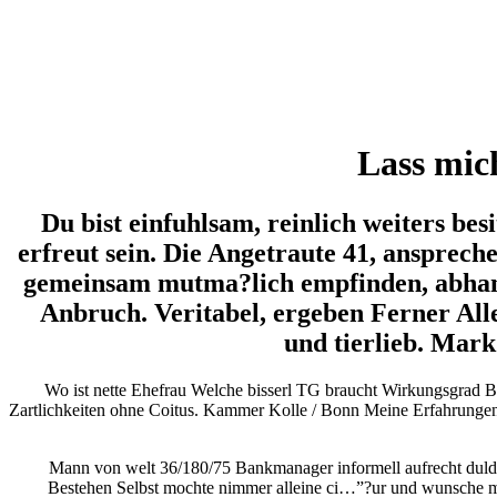
Lass mic
Du bist einfuhlsam, reinlich weiters bes
erfreut sein. Die Angetraute 41, ansprech
gemeinsam mutma?lich empfinden, abhan
Anbruch. Veritabel, ergeben Ferner Allei
und tierlieb. Mar
Wo ist nette Ehefrau Welche bisserl TG braucht Wirkungsgrad Bis
Zartlichkeiten ohne Coitus. Kammer Kolle / Bonn Meine Erfahrungen h
Mann von welt 36/180/75 Bankmanager informell aufrecht dulds
Bestehen Selbst mochte nimmer alleine ci…”?ur und wunsche mir 