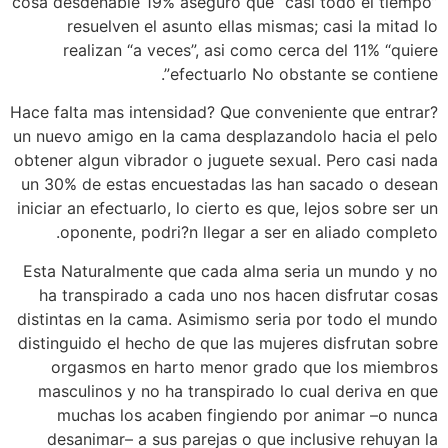
cosa desdenable 19% aseguro que “casi todo el tiempo”
resuelven el asunto ellas mismas; casi la mitad lo
realizan “a veces”, asi­ como cerca del 11% “quiere
efectuarlo No obstante se contiene”.
?Hace falta mas intensidad? Que conveniente que entrar
un nuevo amigo en la cama desplazandolo hacia el pelo
obtener algun vibrador o juguete sexual. Pero casi nada
un 30% de estas encuestadas las han sacado o desean
iniciar an efectuarlo, lo cierto es que, lejos sobre ser un
oponente, podri?n llegar a ser en aliado completo.
Esta Naturalmente que cada alma seri­a un mundo y no
ha transpirado a cada uno nos hacen disfrutar cosas
distintas en la cama. Asimismo seri­a por todo el mundo
distinguido el hecho de que las mujeres disfrutan sobre
orgasmos en harto menor grado que los miembros
masculinos y no ha transpirado lo cual deriva en que
muchas los acaben fingiendo por animar –o nunca
desanimar– a sus parejas o que inclusive rehuyan la